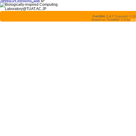
Tweets by livingsys_tuat
PukiWiki 1.4.7
Copyright © 2
Based on "PukiWiki" 1.3 by
yu-j