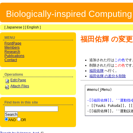
Biologically-inspired Computin
[
Japanese
] [
English
]
福田佑輝
の変更
MENU
FrontPage
Members
Research
Publications
Contact
追加された行は
この色
です
削除された行は
この色
です
福田佑輝
へ行く。
Operations
福田佑輝 の差分を削除
Edit Page
Attach Files
#menu(jMenu)

-[[福田佑輝]], ''
Find item in this site
- [[Yuuki Fukuda]], [[
AND
OR