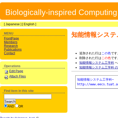
Biologically-inspired Computin
[
Japanese
] [
English
]
知能情報システ
MENU
FrontPage
Members
Research
Publications
Contact
追加された行は
この色
です
削除された行は
この色
です
知能情報システム工学科
へ
Operations
知能情報システム工学科 
Edit Page
Attach Files
知能情報システム工学科~
http://www.eecs.tuat.a
Find item in this site
AND
OR