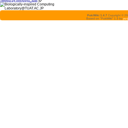
Tweets by livingsys_tuat
PukiWiki 1.4.7
Copyright © 2
Based on "PukiWiki" 1.3 by
yu-j