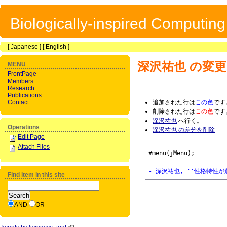
Biologically-inspired Computin
[
Japanese
] [
English
]
深沢祐也
の変更
MENU
FrontPage
Members
Research
Publications
Contact
追加された行は
この色
です
削除された行は
この色
です
深沢祐也
へ行く。
Operations
深沢祐也 の差分を削除
Edit Page
Attach Files
#menu(jMenu);

- 深沢祐也, ''性格特性
Find item in this site
AND
OR