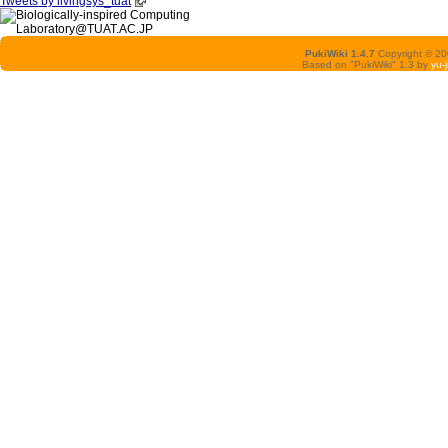
Tweets by livingsys_tuat
PukiWiki 1.4.7
Copyright © 2
Based on "PukiWiki" 1.3 by
yu-j