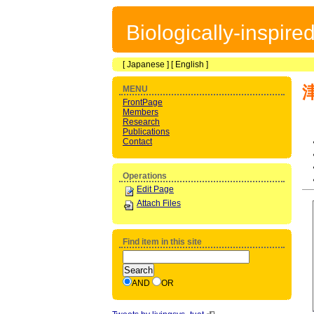
Biologically-inspir
[
Japanese
] [
English
]
MENU
FrontPage
Members
Research
Publications
Contact
Operations
Edit Page
Attach Files
Find item in this site
AND
OR