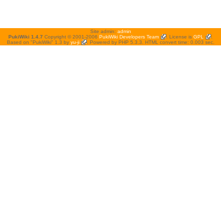
Site admin:
admin
PukiWiki 1.4.7
Copyright © 2001-2006
PukiWiki Developers Team
. License is
GPL
.
Based on "PukiWiki" 1.3 by
yu-ji
. Powered by PHP 5.3.3. HTML convert time: 0.003 sec.