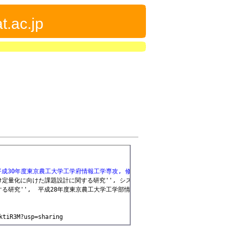
t.ac.jp
 平成30年度東京農工大学工学府情報工学専攻, 修士論文~
け定量化に向けた課題設計に関する研究'', システム・情報部門学術講演会2017, 静岡大学,
る研究'',  平成28年度東京農工大学工学部情報工学科 卒業論文
