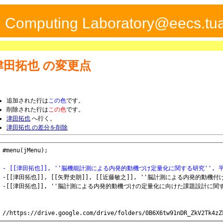
ed Computing Laboratory@eecs.tua
津田拓也
の変更点
追加された行は
この色
です。
削除された行は
この色
です。
津田拓也
へ行く。
津田拓也 の差分を削除
#menu(jMenu);

- [[津田拓也]], ''脳機能計測による内発的動機づけ定量化に関する研究'',
-[[津田拓也]], [[矢野史朗]], [[近藤敏之]], ''脳計測による内発的動機付
-[[津田拓也]], ''脳計測による内発的動機づけの定量化に向けた課題設計に関す