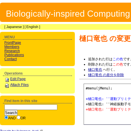
Biologically-inspired Computin
[
Japanese
] [
English
]
樋口竜也
の変更
MENU
FrontPage
Members
Research
Publications
Contact
追加された行は
この色
です
削除された行は
この色
です
樋口竜也
へ行く。
Operations
樋口竜也 の差分を削除
Edit Page
Attach Files
+樋口竜也: ''運動プリ
Find item in this site
+樋口竜也: ''運動プリ
AND
OR