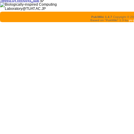
Tweets by livingsys_tuat
PukiWiki 1.4.7
Copyright © 2
Based on "PukiWiki" 1.3 by
yu-j