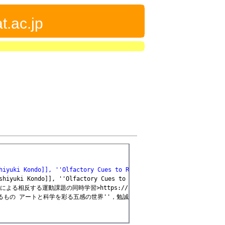
t.ac.jp
hiyuki Kondo]], ''Olfactory Cues to Reduce Retrograde Interferen
shiyuki Kondo]], ''Olfactory Cues to Enhance Simultaneous Motor 
る相反する運動課題の同時学習>https://kaigi.org/jsai/webprogram/2017
るもの アートと科学を彩る五感の世界''，勉誠出版, (2016)
