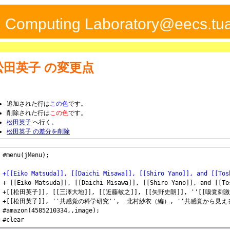
ed Computing Laboratory@eecs.tua
松田英子
の変更点
追加された行は
この色
です。
削除された行は
この色
です。
松田英子
へ行く。
松田英子 の差分を削除
+[[Eiko Matsuda]], [[Daichi Misawa]], [[Shiro Yano]], and [[Tos
+ [[Eiko Matsuda]], [[Daichi Misawa]], [[Shiro Yano]], and [[To
+[[松田英子]], [[三澤大地]], [[近藤敏之]], [[矢野史朗]], ''[[嗅覚刺激によ
+[[松田英子]], ''共感覚の科学研究'',  北村紗衣（編）, ''共感覚から見え
#amazon(4585210334,,image);
