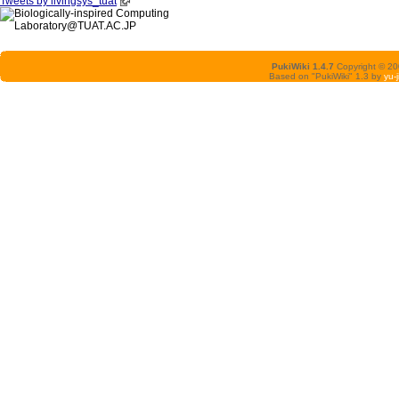
Tweets by livingsys_tuat
PukiWiki 1.4.7
Copyright © 2
Based on "PukiWiki" 1.3 by
yu-j