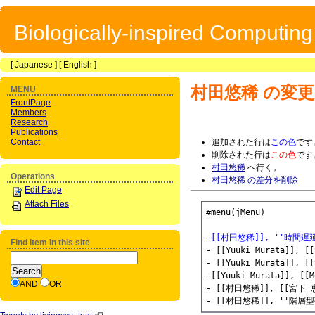
Biologically-inspired Computin
[
Japanese
] [
English
]
村田悠稀
の変更
MENU
FrontPage
Members
Research
Publications
Contact
追加された行は
この色
です
削除された行は
この色
です
村田悠稀
へ行く。
Operations
村田悠稀 の差分を削除
Edit Page
Attach Files
-[[村田悠稀]], ''時
Find item in this site
- [[Yuuki Murata]], [[
- [[Yuuki Murata]], [[
-[[Yuuki Murata]], [[M
AND
OR
- [[村田悠稀]], [[宮下