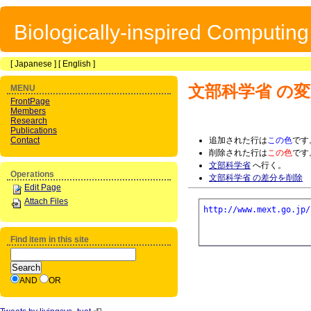
Biologically-inspired Computin
[
Japanese
] [
English
]
文部科学省
の変
MENU
FrontPage
Members
Research
Publications
Contact
追加された行は
この色
です
削除された行は
この色
です
文部科学省
へ行く。
Operations
文部科学省 の差分を削除
Edit Page
Attach Files
http://www.mext.go.jp/
Find item in this site
AND
OR