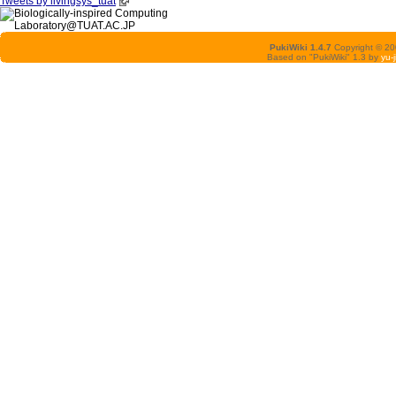
Tweets by livingsys_tuat
PukiWiki 1.4.7
Copyright © 2
Based on "PukiWiki" 1.3 by
yu-j