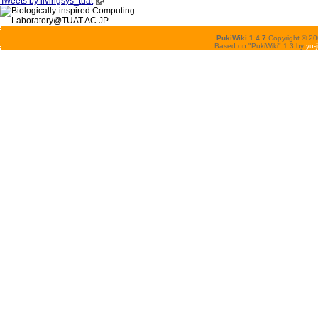
Tweets by livingsys_tuat
PukiWiki 1.4.7
Copyright © 2
Based on "PukiWiki" 1.3 by
yu-j