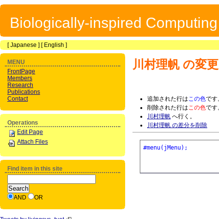
Biologically-inspired Computin
[
Japanese
] [
English
]
川村理帆
の変更
MENU
FrontPage
Members
Research
Publications
Contact
追加された行は
この色
です
削除された行は
この色
です
川村理帆
へ行く。
Operations
川村理帆 の差分を削除
Edit Page
Attach Files
#menu(jMenu);
Find item in this site
AND
OR