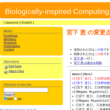
Biologically-inspired Computin
[
Japanese
] [
English
]
宮下 恵
の変更
MENU
FrontPage
Members
Research
Publications
Contact
追加された行は
この色
です
削除された行は
この色
です
宮下 恵
へ行く。
Operations
宮下 恵 の差分を削除
Edit Page
Attach Files
+[[宮下 恵]], [[矢野
+[[宮下 恵]], [[矢野
Find item in this site
+[[宮下 恵]], [[矢野史
+[[Megumi Miyashita]],
+ [[宮下 恵]], [[矢
AND
OR
+ [[Megumi Miyashita]]
+ [[宮下 恵]], [[矢野
+ [[宮下 恵]], ''加