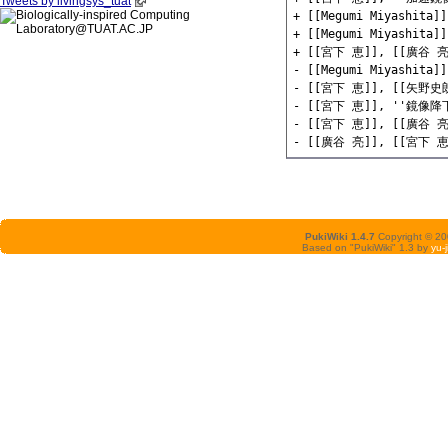
Tweets by livingsys_tuat
+ [[Megumi Miyashita]]
+ [[Megumi Miyashita]]
+ [[宮下 恵]], [[廣谷 
- [[Megumi Miyashita]]
- [[宮下 恵]], [[矢
- [[宮下 恵]], ''鏡
- [[宮下 恵]], [[廣谷
PukiWiki 1.4.7
Copyright © 2
Based on "PukiWiki" 1.3 by
yu-j