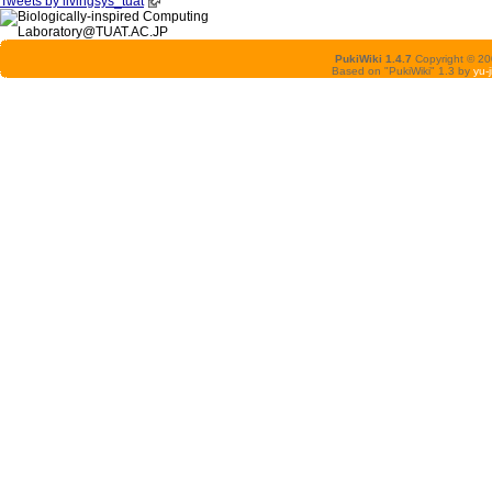
Tweets by livingsys_tuat
PukiWiki 1.4.7
Copyright © 2
Based on "PukiWiki" 1.3 by
yu-j