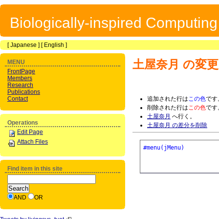
Biologically-inspired Computin
[
Japanese
] [
English
]
土屋奈月
の変更
MENU
FrontPage
Members
Research
Publications
Contact
追加された行は
この色
です
削除された行は
この色
です
土屋奈月
へ行く。
Operations
土屋奈月 の差分を削除
Edit Page
Attach Files
#menu(jMenu)
Find item in this site
AND
OR