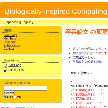
Biologically-inspired Computin
[
Japanese
] [
English
]
卒業論文
の変更
MENU
FrontPage
Members
Research
Publications
Contact
追加された行は
この色
です
削除された行は
この色
です
卒業論文
へ行く。
Operations
卒業論文 の差分を削除
Edit Page
Attach Files
#menu(jMenu);

~

~

Find item in this site
//-[[榎本彩佳]], ''
//-[[堺栄太朗]], ''
AND
OR
//-[[髙橋 駆]], ''
//-[[原 一斗]], ''
//-[[山本みさと]], '