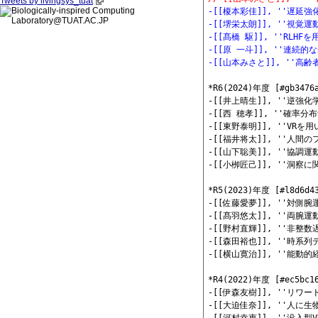
Tweets by livingsys_tuat
-[[榎本彩佳]], ''遅
-[[堺栄太朗]], ''視
-[[髙橋 駆]], ''R
-[[原 一斗]], ''連
-[[山本みさと]], '
*R6(2024)年度 [#gb3476a
-[[井上晴生]], ''逆
-[[西 穂孝]], ''確
-[[東野泰明]], ''V
-[[福井将太]], ''人
-[[山下聡美]], ''協
-[[小栁匠己]], ''洞
*R5(2023)年度 [#l8d6d43
-[[佐藤愛夢]], ''対
-[[髙羽悠太]], ''両
-[[野村直輝]], ''非
-[[森田裕也]], ''時
-[[横山寛治]], ''能
*R4(2022)年度 [#ec5bc16
-[[伊森友樹]], ''リ
-[[大迫佳奈]], ''人