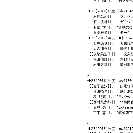
-[[本間 朗]], ''触
*H30(2018)年度 [#k3a5e4
-[[石坪みわ]], ''マ
-[[酒井洸輔]], ''ガ
-[[服部 学]], ''運
-[[渡部雅也]], ''モ
*H29(2017)年度 [#j02b48
-[[石井悠葵]], ''仮
-[[大森翔吾]], ''脳
-[[坂部菜生子]], ''
-[[福田佑輝]], ''運
-[[村田悠稀]], ''階
~

~

*H28(2016)年度 [#v6980d
-[[金子健汰]], ''筋電
-[[津田拓也]], ''脳
-[[程 紀嘉]], ''ラ
-[[西村鼓太郎]], ''
-[[廣谷 亮]], ''Ext
-[[宮下 恵]], ''鏡像
~

~

*H27(2015)年度 [#w803f9