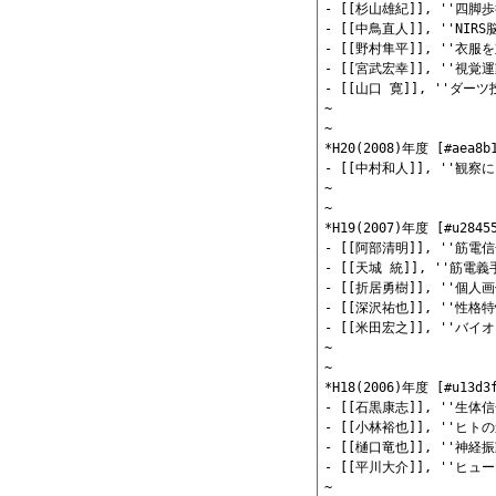
- [[杉山雄紀]], ''
- [[中鳥直人]], ''
- [[野村隼平]], ''
- [[宮武宏幸]], ''
- [[山口 寛]], ''
~

~

*H20(2008)年度 [#aea8b1
- [[中村和人]], ''
~

~

*H19(2007)年度 [#u28455
- [[阿部清明]], ''
- [[天城 統]], ''
- [[折居勇樹]], ''
- [[深沢祐也]], ''
- [[米田宏之]], ''
~

~

*H18(2006)年度 [#u13d3f
- [[石黒康志]], ''
- [[小林裕也]], ''
- [[樋口竜也]], ''
- [[平川大介]], ''
~
