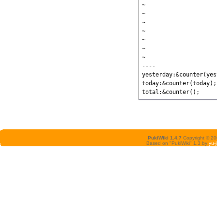
~

~

~

~

~

~

~

----

yesterday:&counter(yes
today:&counter(today);

PukiWiki 1.4.7
Copyright © 2
Based on "PukiWiki" 1.3 by
yu-j