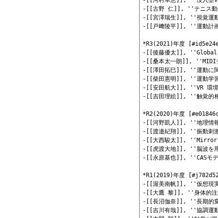
-[[河村幸恵]], ''没
-[[古野 仁]], ''テ
-[[宮澤瑞生]], ''視
-[[戸﨑陵平]], ''運
*R3(2021)年度 [#id5e24e
-[[後藤優太]], ''Glo
-[[桑本太一朗]], ''
-[[澤田拓巳]], ''運
-[[柴田憲明]], ''運動
-[[安田航大]], ''V
-[[吉田理絵]], ''触
*R2(2020)年度 [#e01846c
-[[河野凱人]], ''地
-[[渡邉紀翔]], ''振
-[[大西駿太]], ''Mir
-[[虎渡大地]], ''脳
-[[永原基也]], ''CAS
*R1(2019)年度 [#j782d52
-[[渥美南帆]], ''仮
-[[大鷹 黎]], ''身
-[[長沼伽奈]], ''長
-[[吉川有哉]], ''協