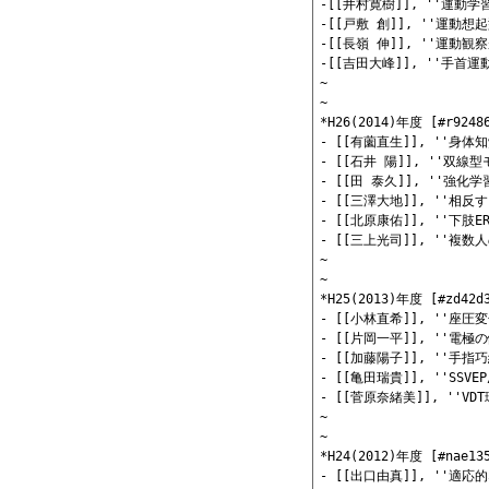
-[[井村寛樹]], ''運
-[[戸敷 創]], ''運
-[[長嶺 伸]], ''運
-[[吉田大峰]], ''手
~

~

*H26(2014)年度 [#r92486
- [[有薗直生]], ''
- [[石井 陽]], ''双
- [[田 泰久]], ''
- [[三澤大地]], ''
- [[北原康佑]], ''下
- [[三上光司]], ''
~

~

*H25(2013)年度 [#zd42d3
- [[小林直希]], ''
- [[片岡一平]], ''
- [[加藤陽子]], ''
- [[亀田瑞貴]], ''S
- [[菅原奈緒美]], ''
~

~

*H24(2012)年度 [#nae135
- [[出口由真]], ''