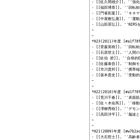
- [[佐久間雄介]], '
- [[福田博章]], ''
- [[門雀彩葉]], ''
- [[中屋敷弘晟]], '
- [[山田晃弘]], ''
~

~

*H23(2011)年度 [#a1f78f
- [[菅森英樹]], ''
- [[石原世士]], ''
- [[佐伯 碧]], ''自
- [[佐藤泰吾]], ''
- [[市川貴邦]], ''
- [[坂本貴史]], ''
~

~

*H22(2010)年度 [#a1f78f
- [[荒川千春]], ''
- [[佐々木佑馬]], '
- [[澤柳秀樹]], ''
- [[高田洋平]], ''
~

~

*H21(2009)年度 [#w7b2ac
- [[大石哲士]], ''