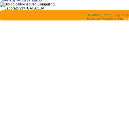
Tweets by livingsys_tuat
PukiWiki 1.4.7
Copyright © 2
Based on "PukiWiki" 1.3 by
yu-j