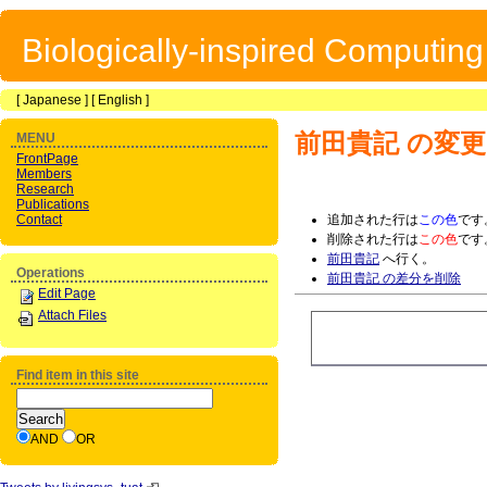
Biologically-inspired Computin
[
Japanese
] [
English
]
前田貴記
の変更
MENU
FrontPage
Members
Research
Publications
Contact
追加された行は
この色
です
削除された行は
この色
です
前田貴記
へ行く。
Operations
前田貴記 の差分を削除
Edit Page
Attach Files
Find item in this site
AND
OR