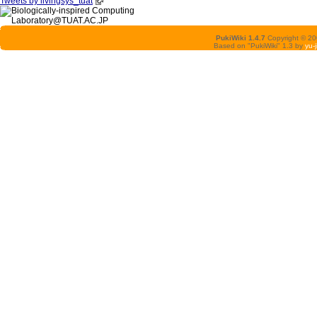
Tweets by livingsys_tuat
PukiWiki 1.4.7
Copyright © 2
Based on "PukiWiki" 1.3 by
yu-j