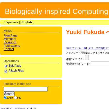
Biologically-inspired Computin
[
Japanese
] [
English
]
Yuuki Fukuda
MENU
FrontPage
Members
Research
Publications
[
添付ファイル一覧
] [
全ページの添付フ
Contact
アップロード可能最大ファイルサイズは 1
添付ファイル:
Operations
管理者パスワード:
Edit Page
Attach Files
Find item in this site
AND
OR