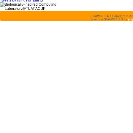
Tweets by livingsys_tuat
PukiWiki 1.4.7
Copyright © 2
Based on "PukiWiki" 1.3 by
yu-j