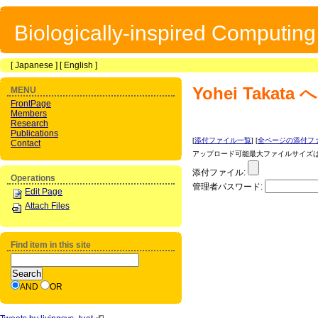
Biologically-inspired Computin
[
Japanese
] [
English
]
Yohei Takata
へ
MENU
FrontPage
Members
Research
Publications
[
添付ファイル一覧
] [
全ページの添付フ
Contact
アップロード可能最大ファイルサイズは 1
添付ファイル:
Operations
管理者パスワード:
Edit Page
Attach Files
Find item in this site
AND
OR