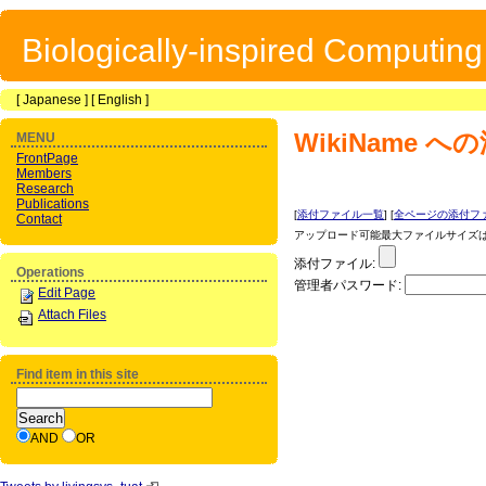
Biologically-inspired Computin
[
Japanese
] [
English
]
WikiName
への
MENU
FrontPage
Members
Research
Publications
[
添付ファイル一覧
] [
全ページの添付フ
Contact
アップロード可能最大ファイルサイズは 1
添付ファイル:
Operations
管理者パスワード:
Edit Page
Attach Files
Find item in this site
AND
OR