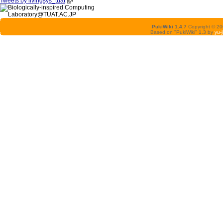
Tweets by livingsys_tuat
PukiWiki 1.4.7
Copyright © 2
Based on "PukiWiki" 1.3 by
yu-j