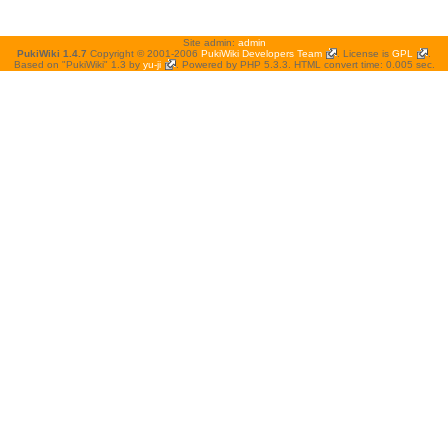
Site admin:
admin
PukiWiki 1.4.7
Copyright © 2001-2006
PukiWiki Developers Team
. License is
GPL
.
Based on "PukiWiki" 1.3 by
yu-ji
. Powered by PHP 5.3.3. HTML convert time: 0.005 sec.