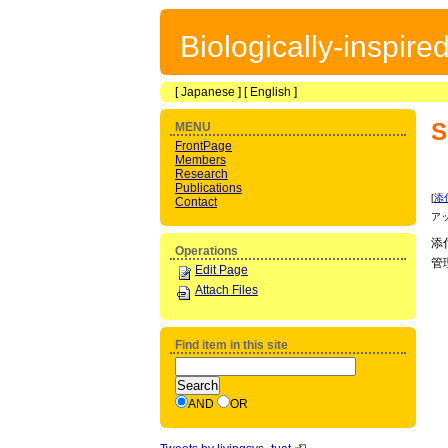
Biologically-inspir
[
Japanese
] [
English
]
S
MENU
FrontPage
Members
Research
Publications
[
添
Contact
ア
添
Operations
管
Edit Page
Attach Files
Find item in this site
AND
OR