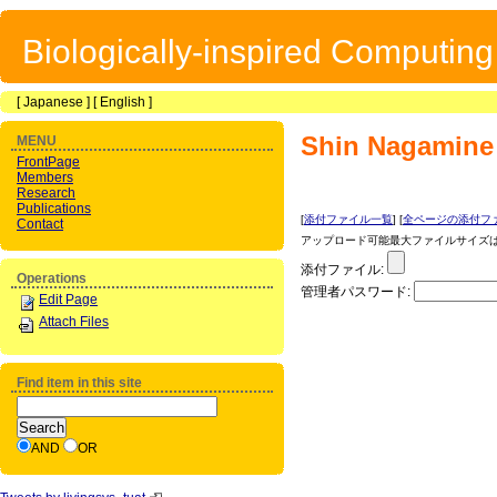
Biologically-inspired Computin
[
Japanese
] [
English
]
Shin Nagamine
MENU
FrontPage
Members
Research
Publications
[
添付ファイル一覧
] [
全ページの添付フ
Contact
アップロード可能最大ファイルサイズは 1
添付ファイル:
Operations
管理者パスワード:
Edit Page
Attach Files
Find item in this site
AND
OR