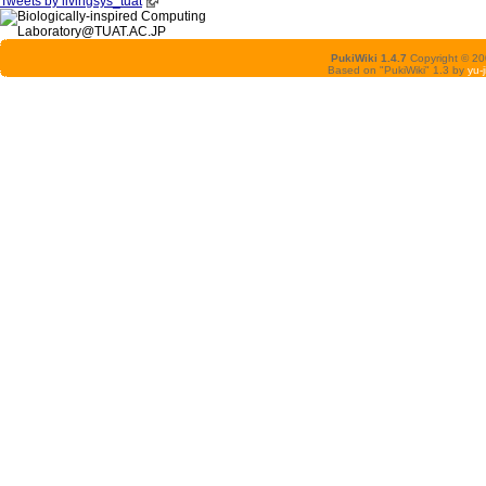
Tweets by livingsys_tuat
PukiWiki 1.4.7
Copyright © 2
Based on "PukiWiki" 1.3 by
yu-j