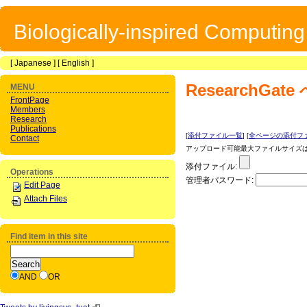
Biologically-inspired Computin
[
Japanese
] [
English
]
ResearchGate
MENU
FrontPage
Members
Research
Publications
[
添付ファイル一覧
] [
全ページの添付フ
Contact
アップロード可能最大ファイルサイズは 1
添付ファイル:
Operations
管理者パスワード:
Edit Page
Attach Files
Find item in this site
AND
OR