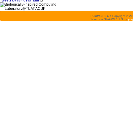
Tweets by livingsys_tuat
PukiWiki 1.4.7
Copyright © 2
Based on "PukiWiki" 1.3 by
yu-j