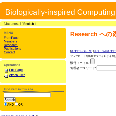
Biologically-inspired Computin
[
Japanese
] [
English
]
Research
への
MENU
FrontPage
Members
Research
Publications
[
添付ファイル一覧
] [
全ページの添付フ
Contact
アップロード可能最大ファイルサイズは 1
添付ファイル:
Operations
管理者パスワード:
Edit Page
Attach Files
Find item in this site
AND
OR