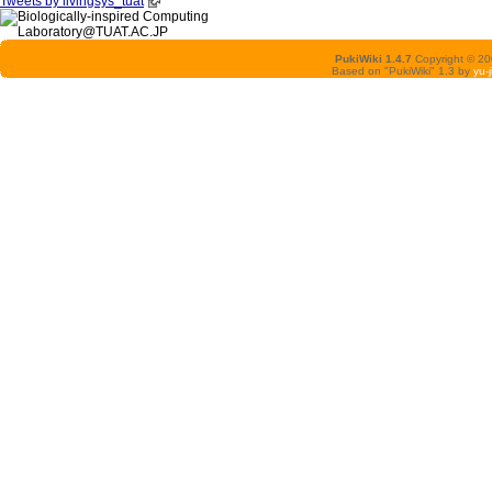
Tweets by livingsys_tuat
PukiWiki 1.4.7
Copyright © 2
Based on "PukiWiki" 1.3 by
yu-j