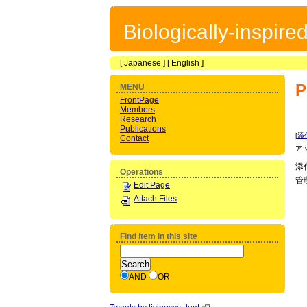
Biologically-inspir
[
Japanese
] [
English
]
P
MENU
FrontPage
Members
Research
Publications
[
添
Contact
ア
添
Operations
管
Edit Page
Attach Files
Find item in this site
AND
OR