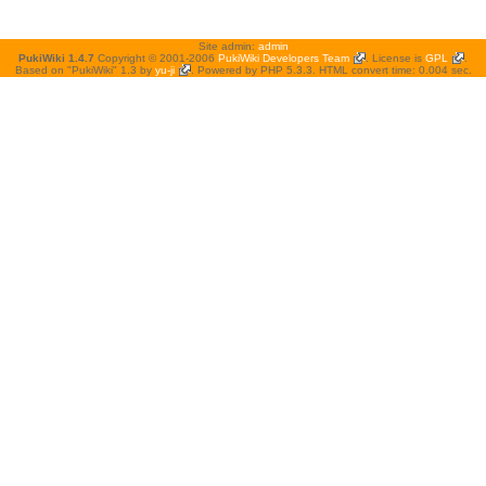
Site admin:
admin
PukiWiki 1.4.7
Copyright © 2001-2006
PukiWiki Developers Team
. License is
GPL
.
Based on "PukiWiki" 1.3 by
yu-ji
. Powered by PHP 5.3.3. HTML convert time: 0.004 sec.