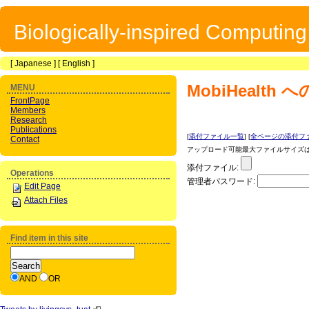
Biologically-inspired Computin
[
Japanese
] [
English
]
MobiHealth
へ
MENU
FrontPage
Members
Research
Publications
[
添付ファイル一覧
] [
全ページの添付フ
Contact
アップロード可能最大ファイルサイズは 1
添付ファイル:
Operations
管理者パスワード:
Edit Page
Attach Files
Find item in this site
AND
OR