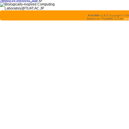
Tweets by livingsys_tuat
PukiWiki 1.4.7
Copyright © 2
Based on "PukiWiki" 1.3 by
yu-j