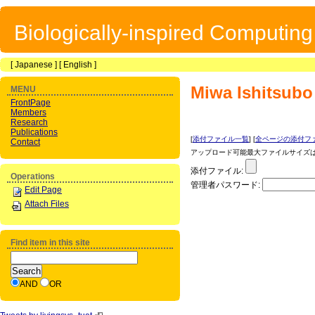
Biologically-inspired Computin
[
Japanese
] [
English
]
Miwa Ishitsubo
MENU
FrontPage
Members
Research
Publications
[
添付ファイル一覧
] [
全ページの添付フ
Contact
アップロード可能最大ファイルサイズは 1
添付ファイル:
Operations
管理者パスワード:
Edit Page
Attach Files
Find item in this site
AND
OR