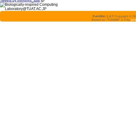
Tweets by livingsys_tuat
PukiWiki 1.4.7
Copyright © 2
Based on "PukiWiki" 1.3 by
yu-j