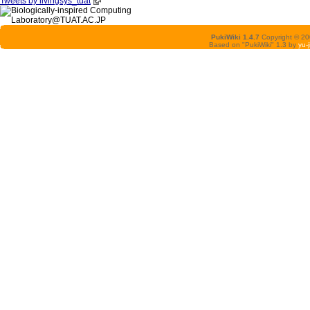
Tweets by livingsys_tuat
PukiWiki 1.4.7
Copyright © 2
Based on "PukiWiki" 1.3 by
yu-j