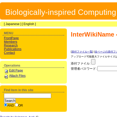
Biologically-inspired Computin
[
Japanese
] [
English
]
InterWikiName
MENU
FrontPage
Members
Research
Publications
[
添付ファイル一覧
] [
全ページの添付フ
Contact
アップロード可能最大ファイルサイズは 1
添付ファイル:
Operations
管理者パスワード:
Edit Page
Attach Files
Find item in this site
AND
OR