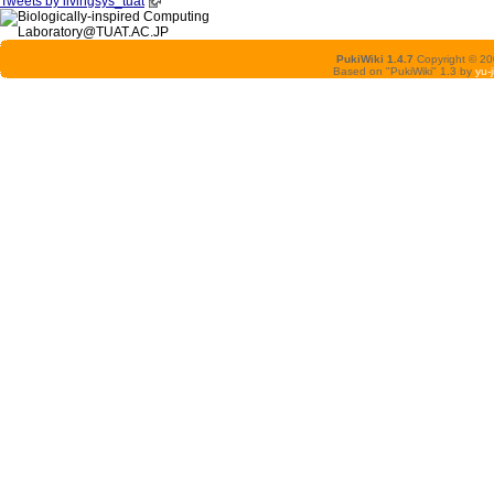
Tweets by livingsys_tuat
PukiWiki 1.4.7
Copyright © 2
Based on "PukiWiki" 1.3 by
yu-j