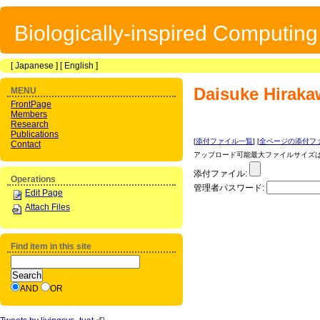
Biologically-inspired Computin
[
Japanese
] [
English
]
Daisuke Hiraka
MENU
FrontPage
Members
Research
Publications
[
添付ファイル一覧
] [
全ページの添付フ
Contact
アップロード可能最大ファイルサイズは 1
添付ファイル:
Operations
管理者パスワード:
Edit Page
Attach Files
Find item in this site
AND
OR