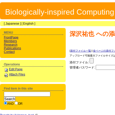
Biologically-inspired Computin
[
Japanese
] [
English
]
深沢祐也
への添
MENU
FrontPage
Members
Research
Publications
[
添付ファイル一覧
] [
全ページの添付フ
Contact
アップロード可能最大ファイルサイズは 1
添付ファイル:
Operations
管理者パスワード:
Edit Page
Attach Files
Find item in this site
AND
OR