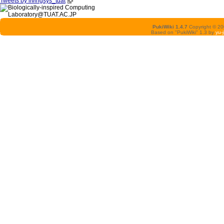
Tweets by livingsys_tuat
PukiWiki 1.4.7
Copyright © 2
Based on "PukiWiki" 1.3 by
yu-j