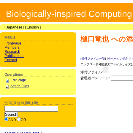
Biologically-inspired Computin
[
Japanese
] [
English
]
樋口竜也
への添
MENU
FrontPage
Members
Research
Publications
[
添付ファイル一覧
] [
全ページの添付フ
Contact
アップロード可能最大ファイルサイズは 1
添付ファイル:
Operations
管理者パスワード:
Edit Page
Attach Files
Find item in this site
AND
OR