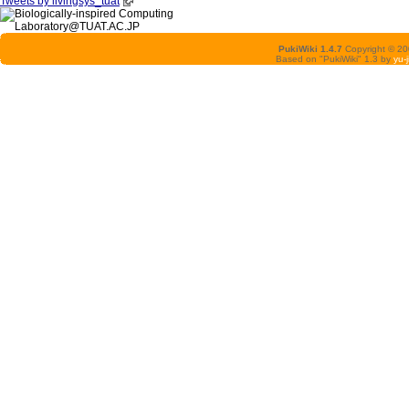
Tweets by livingsys_tuat
PukiWiki 1.4.7
Copyright © 2
Based on "PukiWiki" 1.3 by
yu-j