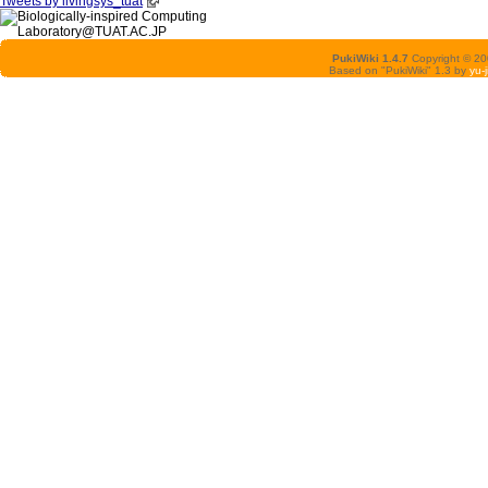
Tweets by livingsys_tuat
PukiWiki 1.4.7
Copyright © 2
Based on "PukiWiki" 1.3 by
yu-j