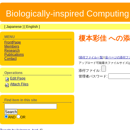
Biologically-inspired Computin
[
Japanese
] [
English
]
榎本彩佳
への添
MENU
FrontPage
Members
Research
Publications
[
添付ファイル一覧
] [
全ページの添付フ
Contact
アップロード可能最大ファイルサイズは 1
添付ファイル:
Operations
管理者パスワード:
Edit Page
Attach Files
Find item in this site
AND
OR