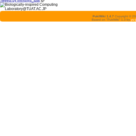
Tweets by livingsys_tuat
PukiWiki 1.4.7
Copyright © 2
Based on "PukiWiki" 1.3 by
yu-j