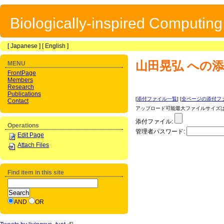
Biologically-inspired Computin
[
Japanese
] [
English
]
山田晃弘
への添
MENU
FrontPage
Members
Research
Publications
[
添付ファイル一覧
] [
全ページの添付フ
Contact
アップロード可能最大ファイルサイズは 1
添付ファイル:
Operations
管理者パスワード:
Edit Page
Attach Files
Find item in this site
AND
OR