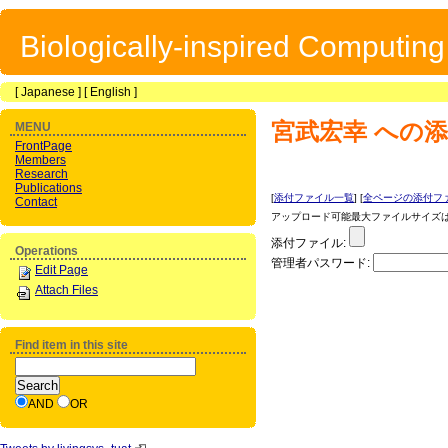
Biologically-inspired Computin
[
Japanese
] [
English
]
宮武宏幸
への添
MENU
FrontPage
Members
Research
Publications
[
添付ファイル一覧
] [
全ページの添付フ
Contact
アップロード可能最大ファイルサイズは 1
添付ファイル:
Operations
管理者パスワード:
Edit Page
Attach Files
Find item in this site
AND
OR