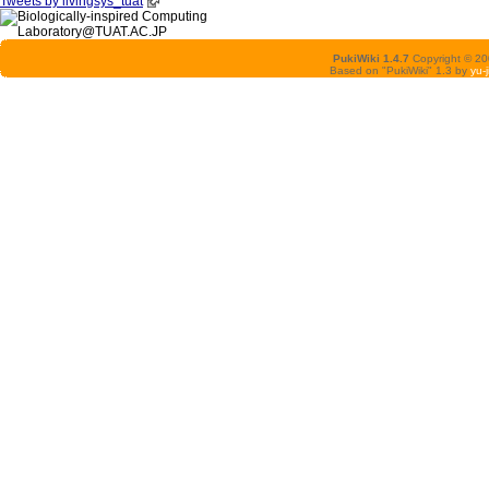
Tweets by livingsys_tuat
PukiWiki 1.4.7
Copyright © 2
Based on "PukiWiki" 1.3 by
yu-j