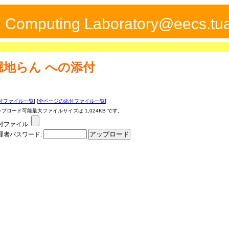
ed Computing Laboratory@eecs.tua
堀地らん
への添付
付ファイル一覧
] [
全ページの添付ファイル一覧
]
ップロード可能最大ファイルサイズは 1,024KB です。
付ファイル:
理者パスワード: