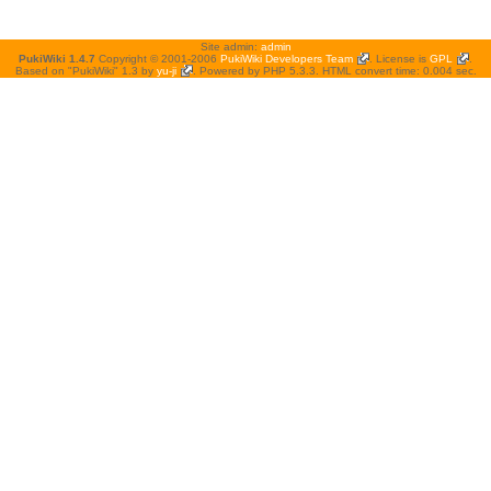
Site admin:
admin
PukiWiki 1.4.7
Copyright © 2001-2006
PukiWiki Developers Team
. License is
GPL
.
Based on "PukiWiki" 1.3 by
yu-ji
. Powered by PHP 5.3.3. HTML convert time: 0.004 sec.