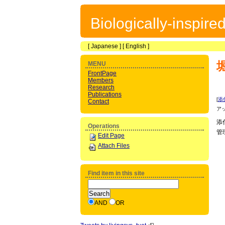
Biologically-inspir
[
Japanese
] [
English
]
MENU
FrontPage
Members
Research
Publications
[
添
Contact
ア
添
Operations
管
Edit Page
Attach Files
Find item in this site
AND
OR