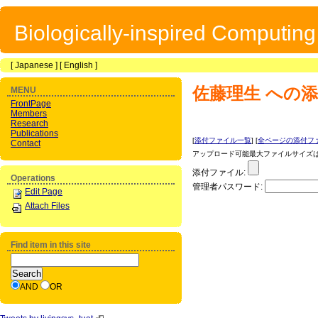
Biologically-inspired Computin
[
Japanese
] [
English
]
佐藤理生
への添
MENU
FrontPage
Members
Research
Publications
[
添付ファイル一覧
] [
全ページの添付フ
Contact
アップロード可能最大ファイルサイズは 1
添付ファイル:
Operations
管理者パスワード:
Edit Page
Attach Files
Find item in this site
AND
OR