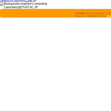
Tweets by livingsys_tuat
PukiWiki 1.4.7
Copyright © 2
Based on "PukiWiki" 1.3 by
yu-j