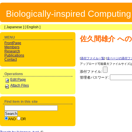
Biologically-inspired Computin
[
Japanese
] [
English
]
佐久間雄介
への
MENU
FrontPage
Members
Research
Publications
[
添付ファイル一覧
] [
全ページの添付フ
Contact
アップロード可能最大ファイルサイズは 1
添付ファイル:
Operations
管理者パスワード:
Edit Page
Attach Files
Find item in this site
AND
OR