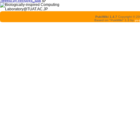
Tweets by livingsys_tuat
PukiWiki 1.4.7
Copyright © 2
Based on "PukiWiki" 1.3 by
yu-j