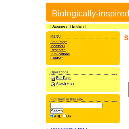
Biologically-inspir
[
Japanese
] [
English
]
S
MENU
FrontPage
Members
Research
Publications
Contact
Operations
Edit Page
Attach Files
Find item in this site
AND
OR