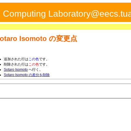
ed Computing Laboratory@eecs.tua
otaro Isomoto
の変更点
追加された行は
この色
です。
削除された行は
この色
です。
Sotaro Isomoto
へ行く。
Sotaro Isomoto の差分を削除