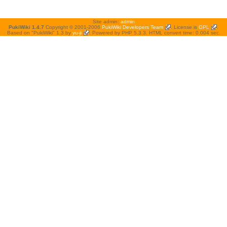
Site admin:
admin
PukiWiki 1.4.7
Copyright © 2001-2006
PukiWiki Developers Team
. License is
GPL
.
Based on "PukiWiki" 1.3 by
yu-ji
. Powered by PHP 5.3.3. HTML convert time: 0.004 sec.