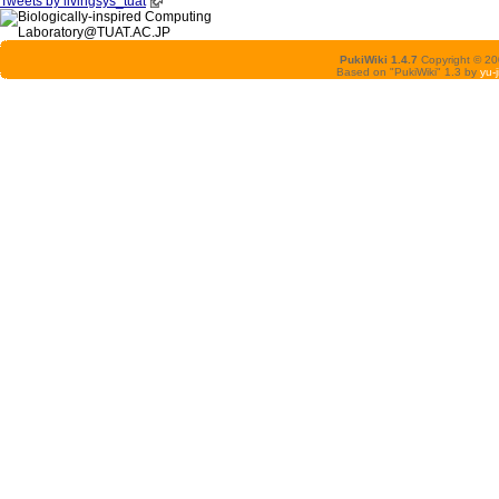
Tweets by livingsys_tuat
PukiWiki 1.4.7
Copyright © 2
Based on "PukiWiki" 1.3 by
yu-j