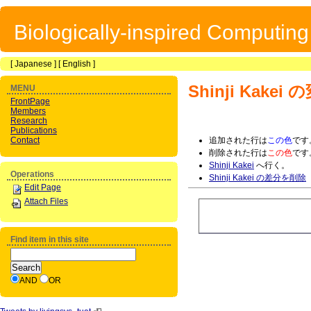
Biologically-inspired Computin
[
Japanese
] [
English
]
Shinji Kakei
の
MENU
FrontPage
Members
Research
Publications
Contact
追加された行は
この色
です
削除された行は
この色
です
Shinji Kakei
へ行く。
Operations
Shinji Kakei の差分を削除
Edit Page
Attach Files
Find item in this site
AND
OR