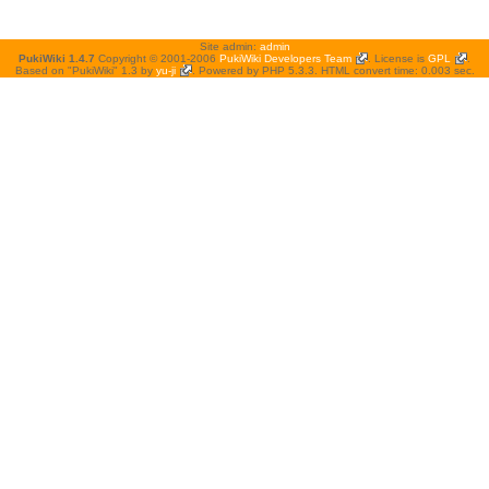
Site admin:
admin
PukiWiki 1.4.7
Copyright © 2001-2006
PukiWiki Developers Team
. License is
GPL
.
Based on "PukiWiki" 1.3 by
yu-ji
. Powered by PHP 5.3.3. HTML convert time: 0.003 sec.