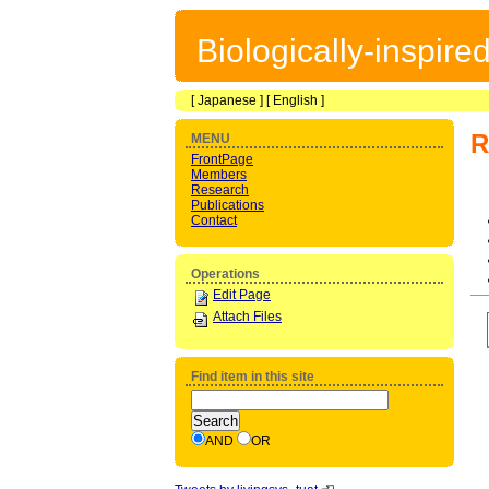
Biologically-inspir
[
Japanese
] [
English
]
R
MENU
FrontPage
Members
Research
Publications
Contact
Operations
Edit Page
Attach Files
Find item in this site
AND
OR