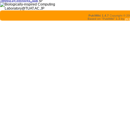
Tweets by livingsys_tuat
PukiWiki 1.4.7
Copyright © 2
Based on "PukiWiki" 1.3 by
yu-j