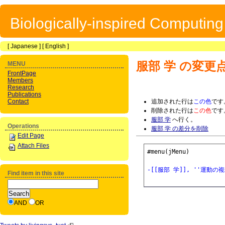
Biologically-inspired Computin
[
Japanese
] [
English
]
服部 学
の変更
MENU
FrontPage
Members
Research
Publications
Contact
追加された行は
この色
です
削除された行は
この色
です
服部 学
へ行く。
Operations
服部 学 の差分を削除
Edit Page
Attach Files
#menu(jMenu)

-[[服部 学]], ''運
Find item in this site
AND
OR