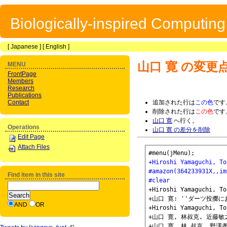
Biologically-inspired Computin
[
Japanese
] [
English
]
山口 寛
の変更
MENU
FrontPage
Members
Research
Publications
Contact
追加された行は
この色
です
削除された行は
この色
です
山口 寛
へ行く。
Operations
山口 寛 の差分を削除
Edit Page
Attach Files
+Hiroshi Yamaguchi, To
#amazon(364233931X,,im
Find item in this site
#clear
+Hiroshi Yamaguchi, To
+山口 寛: ''ダーツ投擲に
AND
OR
+Hiroshi Yamaguchi, To
+山口 寛, 林叔克, 近藤敏
+山口 寛, 林 叔克, 野澤