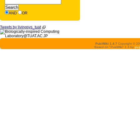
AND
OR
Tweets by livingsys_tuat
PukiWiki 1.4.7
Copyright © 2
Based on "PukiWiki" 1.3 by
yu-j