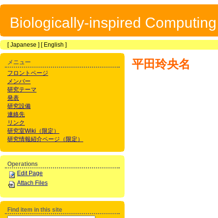
Biologically-inspired Computin
[
Japanese
] [
English
]
平田玲央名
メニュー
フロントページ
メンバー
研究テーマ
発表
研究設備
連絡先
リンク
研究室Wiki（限定）
研究情報紹介ページ（限定）
Operations
Edit Page
Attach Files
Find item in this site